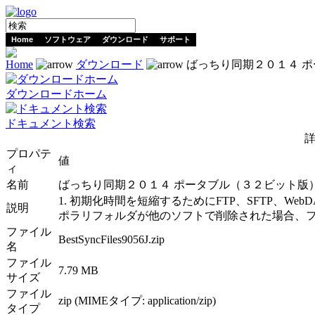
Home
ソフトウェア
ダウンロード
サポート
Home
ダウンロード
ばっちり同期２０１４ ポータ
ダウンロードホーム
ドキュメント検索
詳
プロパテ
値
ィ
名前
ばっちり同期２０１４ ポータブル（３２ビット版） Ver
1. 初期化時間を短縮するためにFTP、SFTP、W
説明
ポラリフォルダが他のソフトで削除された場合、フ
ファイル
BestSyncFiles9056J.zip
名
ファイル
7.79 MB
サイズ
ファイル
zip (MIMEタイプ: application/zip)
タイプ