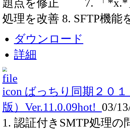
題点を修正 7. 「*x
処理を改善 8. SFTP機
ダウンロード
詳細
ばっちり同期２０１
版）Ver.11.0.09
hot!
03/13
1. 認証付きSMTP処理