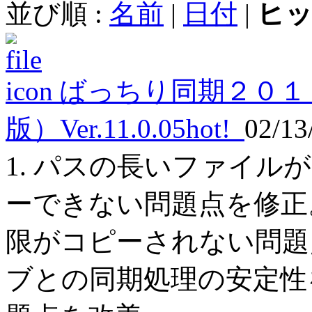
並び順 :
名前
|
日付
|
ヒ
ばっちり同期２０１
版）Ver.11.0.05
hot!
02/13
1. パスの長いファイ
ーできない問題点を修正。 
限がコピーされない問題点
ブとの同期処理の安定性を