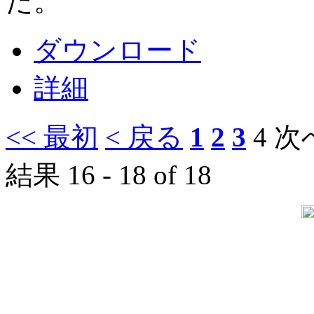
た。
ダウンロード
詳細
<< 最初
< 戻る
1
2
3
4
次へ
結果 16 - 18 of 18