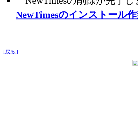
NewTimesの削除が完
NewTimesのインストール
[ 戻る ]